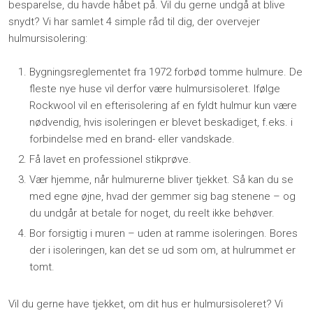
besparelse, du havde håbet på. Vil du gerne undgå at blive
snydt? Vi har samlet 4 simple råd til dig, der overvejer
hulmursisolering:​
Bygningsreglementet fra 1972 forbød tomme hulmure. De
fleste nye huse vil derfor være hulmursisoleret. Ifølge
Rockwool vil en efterisolering af en fyldt hulmur kun være
nødvendig, hvis isoleringen er blevet beskadiget, f.eks. i
forbindelse med en brand- eller vandskade.
Få lavet en professionel stikprøve.
Vær hjemme, når hulmurerne bliver tjekket. Så kan du se
med egne øjne, hvad der gemmer sig bag stenene – og
du undgår at betale for noget, du reelt ikke behøver.
Bor forsigtig i muren – uden at ramme isoleringen. Bores
der i isoleringen, kan det se ud som om, at hulrummet er
tomt.
Vil du gerne have tjekket, om dit hus er hulmursisoleret? Vi